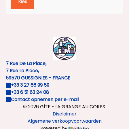
Kies
piscine , jacuzzi , sauna , hammam possible en
supplément sur réservation selon disponibilités 2
heures. A RESERVER SUR LE SITE lagrangeaucorps.com.
7 Rue De La Place,
7 Rue La Place,
59570 GUSSIGNIES - FRANCE
+33 3 27 66 99 59
+33 6 51 63 24 08
Contact opnemen per e-mail
© 2026 GÎTE - LA GRANGE AU CORPS
Disclaimer
Algemene verkoopvoorwaarden
Powered by