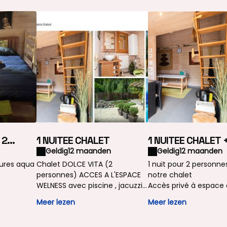
 2
1 NUITEE CHALET
1 NUITEE CHALET +
ente 2
Heures aqua dete
Geldig
12 maanden
Geldig
12 maanden
personnes
eures aqua
Chalet DOLCE VITA (2
1 nuit pour 2 personne
personnes) ACCES A L'ESPACE
notre chalet
WELNESS avec piscine , jacuzzi ,
Accès privé à espace
sauna , hammam possible en
détente (piscine , jacu
Meer lezen
Meer lezen
supplément sur réservation
,sauna ,hammam) 2 h
selon disponibilités 2 heures. A
personnes