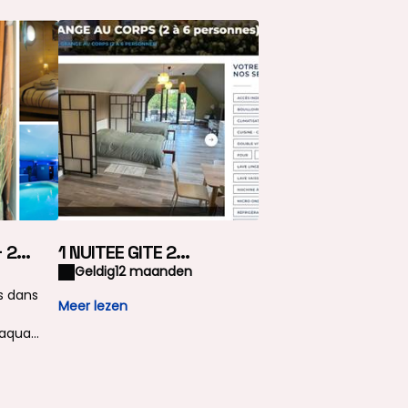
 2
1 NUITEE GITE 2
nte 2
personnes + 2 heures
Geldig
12 maanden
aqua detente 2
s dans
Meer lezen
personnes
 aqua
zzi
eures 2