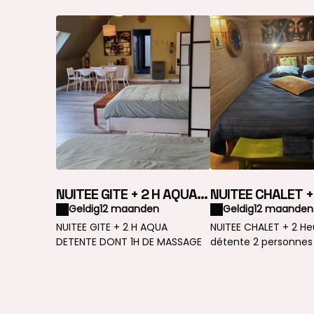
NUITEE GITE + 2 H AQUA
NUITEE CHALET +
DETENTE DONT 1H DE
Heures aqua dét
Geldig
12 maanden
Geldig
12 maanden
MASSAGE
personnes
NUITEE GITE + 2 H AQUA
NUITEE CHALET + 2 H
DETENTE DONT 1H DE MASSAGE
détente 2 personnes